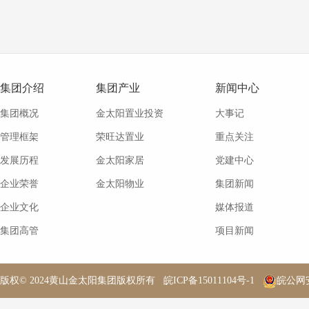
集团介绍
集团产业
新闻中心
集团概况
金太阳置业投资
大事记
管理框架
荣旺达置业
重点关注
发展历程
金太阳家居
党建中心
企业荣誉
金太阳物业
集团新闻
企业文化
媒体报道
集团高管
项目新闻
版权© 2024黄山金太阳集团版权所有
皖ICP备15011104号-1
皖公网安备