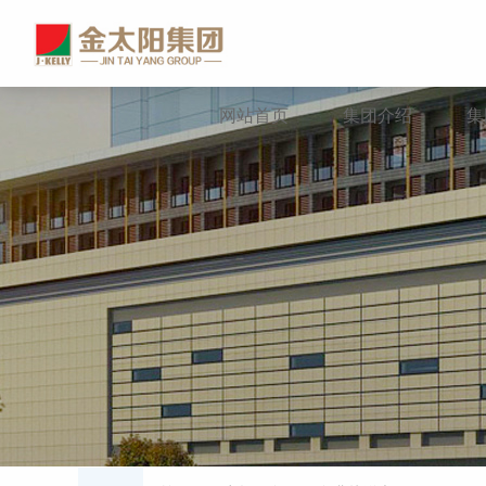
网站首页
集团介绍
集