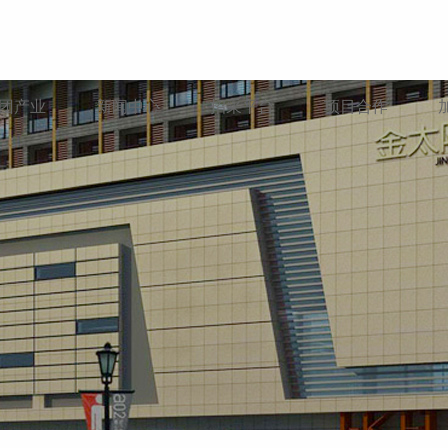
团产业
新闻中心
招采平台
项目合作