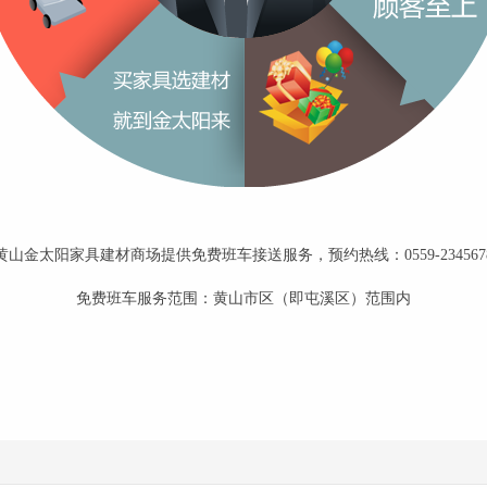
黄山金太阳家具建材商场提供免费班车接送服务，预约热线：0559-234567
免费班车服务范围：黄山市区（即屯溪区）范围内